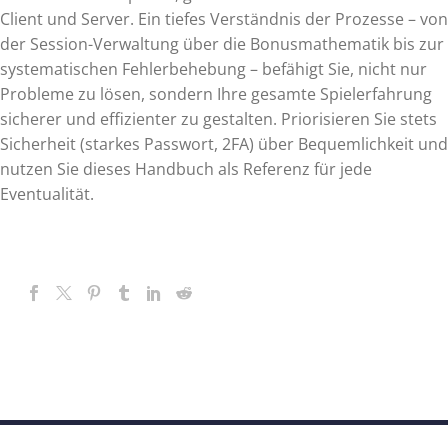
Client und Server. Ein tiefes Verständnis der Prozesse – von
der Session-Verwaltung über die Bonusmathematik bis zur
systematischen Fehlerbehebung – befähigt Sie, nicht nur
Probleme zu lösen, sondern Ihre gesamte Spielerfahrung
sicherer und effizienter zu gestalten. Priorisieren Sie stets
Sicherheit (starkes Passwort, 2FA) über Bequemlichkeit und
nutzen Sie dieses Handbuch als Referenz für jede
Eventualität.