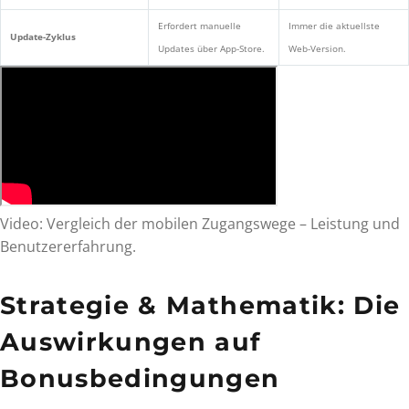
Erfordert manuelle
Immer die aktuellste
Update-Zyklus
Updates über App-Store.
Web-Version.
Video: Vergleich der mobilen Zugangswege – Leistung und
Benutzererfahrung.
Strategie & Mathematik: Die
Auswirkungen auf
Bonusbedingungen