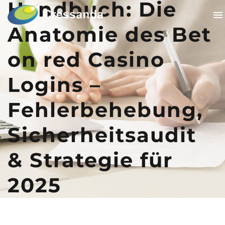
Handbuch: Die
Anatomie des Bet
on red Casino
Logins –
Fehlerbehebung,
Sicherheitsaudit
& Strategie für
2025