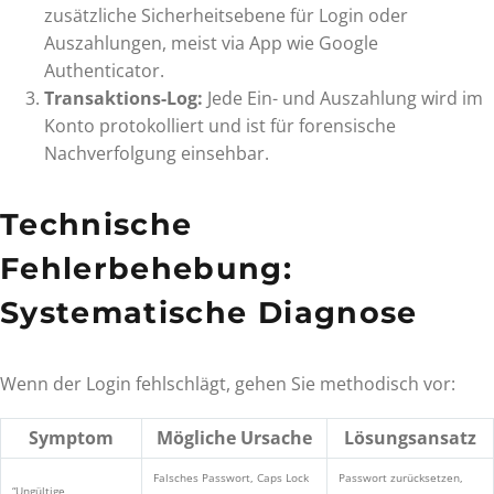
zusätzliche Sicherheitsebene für Login oder
Auszahlungen, meist via App wie Google
Authenticator.
Transaktions-Log:
Jede Ein- und Auszahlung wird im
Konto protokolliert und ist für forensische
Nachverfolgung einsehbar.
Technische
Fehlerbehebung:
Systematische Diagnose
Wenn der Login fehlschlägt, gehen Sie methodisch vor:
Symptom
Mögliche Ursache
Lösungsansatz
Falsches Passwort, Caps Lock
Passwort zurücksetzen,
“Ungültige